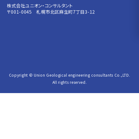
株式会社ユニオン・コンサルタント
〒001-0045 札幌市北区麻生町7丁目3-12
Geological and Soil Insights
Drone Survey and Mapping
Copyright © Union Geological engineering consultants Co.,LTD.
Environment
Wat
E
All rights reserved.