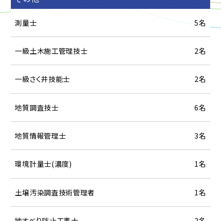
測量士
5名
一級土木施工管理技士
2名
一級さく井技能士
2名
地質調査技士
6名
 & Resource Development
logical and Soil Insights
de & Disaster Prevention
ring Design & Planning
Environme
地質情報管理士
3名
環境計量士(濃度)
1名
土壌汚染調査技術管理者
1名
地すべり防止工事士
2名