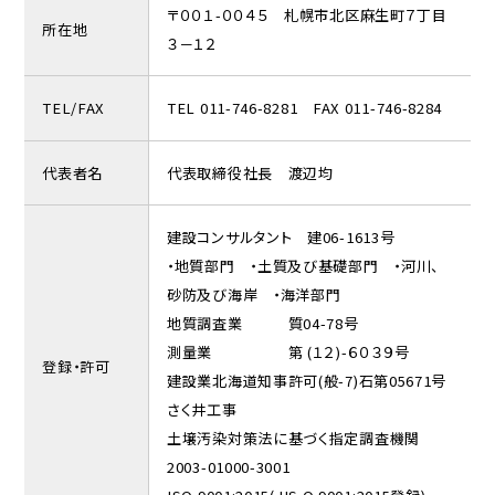
〒００１-００４５ 札幌市北区麻生町７丁目
所在地
３－１２
TEL/FAX
TEL 011-746-8281 FAX 011-746-8284
代表者名
代表取締役社長 渡辺均
建設コンサルタント 建06-1613号
・地質部門 ・土質及び基礎部門 ・河川、
砂防及び海岸 ・海洋部門
地質調査業 質04-78号
測量業 第 (１２)-６０３９号
登録・許可
建設業北海道知事許可(般-7)石第05671号
さく井工事
土壌汚染対策法に基づく指定調査機関
2003-01000-3001