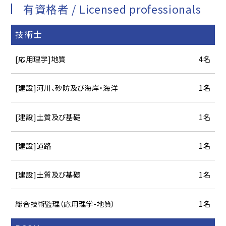
有資格者 / Licensed professionals
技術士
[応用理学]地質
4名
[建設]河川、砂防及び海岸・海洋
1名
[建設]土質及び基礎
1名
[建設]道路
1名
[建設]土質及び基礎
1名
総合技術監理（応用理学-地質）
1名