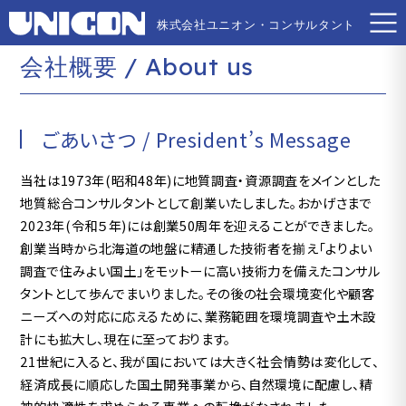
株式会社ユニオン・コンサルタント
株式会社ユニオン・コンサルタント
会社概要 / About us
ごあいさつ / President’s Message
当社は1973年(昭和48年)に地質調査・資源調査をメインとした
地質総合コンサルタントとして創業いたしました。おかげさまで
2023年(令和５年)には創業50周年を迎えることができました。
創業当時から北海道の地盤に精通した技術者を揃え「よりよい
調査で住みよい国土」をモットーに高い技術力を備えたコンサル
タントとして歩んでまいりました。その後の社会環境変化や顧客
ニーズへの対応に応えるために、業務範囲を環境調査や土木設
計にも拡大し、現在に至っております。
21世紀に入ると、我が国においては大きく社会情勢は変化して、
経済成長に順応した国土開発事業から、自然環境に配慮し、精